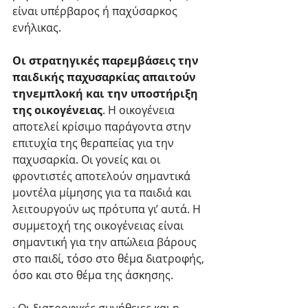
είναι υπέρβαρος ή παχύσαρκος 
ενήλικας.
Οι στρατηγικές παρεμβάσεις την 
παιδικής παχυσαρκίας απαιτούν 
τηνεμπλοκή και την υποστήριξη 
της οικογένειας
. Η οικογένεια 
αποτελεί κρίσιμο παράγοντα στην 
επιτυχία της θεραπείας για την 
παχυσαρκία. Οι γονείς και οι 
φροντιστές αποτελούν σημαντικά 
μοντέλα μίμησης για τα παιδιά και 
λειτουργούν ως πρότυπα γι’ αυτά. Η 
συμμετοχή της οικογένειας είναι 
σημαντική για την απώλεια βάρους 
στο παιδί, τόσο στο θέμα διατροφής, 
όσο και στο θέμα της άσκησης.