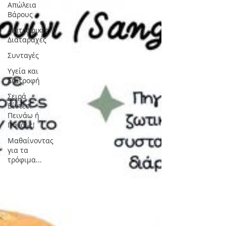
Απώλεια
Βάρους
Διατροφικές
Διαταραχές
Συνταγές
Υγεία και
Διατροφή
Σειρά
Βίντεο:
Πεινάω ή
Πονάω;!
Μαθαίνοντας
για τα
τρόφιμα...