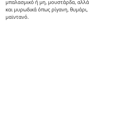
μπαλασμικό ή μη, μουστάρδα, αλλά 
και μυρωδικά όπως ρίγανη, θυμάρι, 
μαϊντανό.
• Τρώμε το φαγητό μας αργά, 
μασώντας καλά την τροφή καθώς 
χρειάζεται διάστημα
20 λεπτών για να πάει το σήμα του 
κορεσμού στον εγκέφαλο.
• Και με το ποτό ας μην το 
παρακάνουμε, δύο ποτηράκια την 
ημέρα για έναν ενήλικα
άνδρα και ένα για μία γυναίκα είναι 
υπέρ αρκετά. Τι καλύτερο αν 
επιλέξουμε κόκκινο
κρασί για να συνοδεύσουμε το 
γεύμα μας!