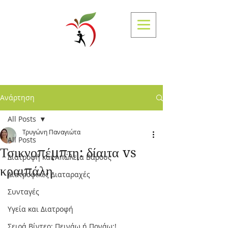
Τρυγώνη Παναγιώτα
Διαιτολόγος - Διατροφολόγος
Ανάρτηση
All Posts
Τρυγώνη Παναγιώτα
All Posts
Τσικνοπέμπτη: δίαιτα vs
Διατροφή και Απώλεια Βάρους
κραιπάλη
Διατροφικές Διαταραχές
Συνταγές
Υγεία και Διατροφή
Σειρά Βίντεο: Πεινάω ή Πονάω;!